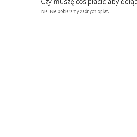
Czy muszę coś płacić aby dołą
Nie. Nie pobieramy żadnych opłat.
Dziękujemy. Twoje dane 