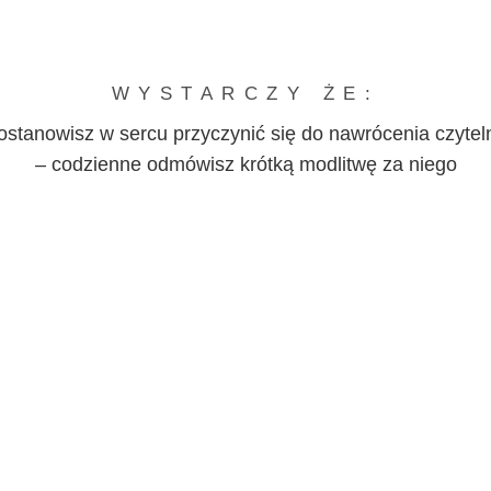
WYSTARCZY ŻE:
ostanowisz w sercu przyczynić się do nawrócenia czytel
– codzienne odmówisz krótką modlitwę za niego
skach służebnicy Bożej Roberty 
„Dlaczego Pan Bóg szuka ludzkie