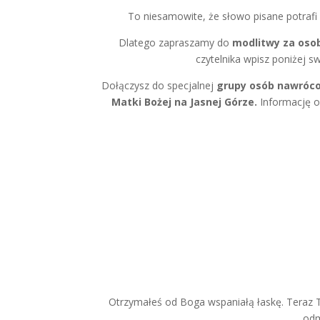
To niesamowite, że słowo pisane potrafi w
Dlatego zapraszamy do
modlitwy za osob
czytelnika wpisz poniżej 
Dołączysz do
specjalnej
grupy osób nawróco
Matki Bożej na Jasnej Górze.
Informację o
Otrzymałeś od Boga wspaniałą łaskę. Teraz T
odm